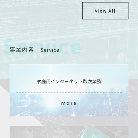
おります。
ことでした。復旧まで今しばらくお待ちくだ
View All
原則直行直帰なので、該当地域にお住まいの
さい。
方はお気軽にお問い合わせお待ちしてます。
また、他の媒体にも求人は掲載しておりま
す。
事業内容
Service
同じく、営業職の正社員や契約社員・業務委
託にパート・アルバイトです。
地域も滋賀県東近江市や彦根市・京都の宇治
市などで活動中です。
家庭用インターネット取次業務
more