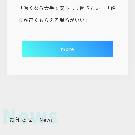
「働くなら大手で安心して働きたい」「給
与が高くもらえる場所がいい」
確かにそういう考え方もあります。
ですが大手でも人間関係や、社内環境が悪
more
いと体を壊してしまい、結果的に長く働く
ことができなくなってしまいます。
大事なのは共に働く人と互いにリスペクト
し合い、持ちつ持たれつの関係がしっかり
と築けることだと思っています。
現状に満足できていないあなた。
お知らせ
News
一歩踏み出してチャレンジしてみません