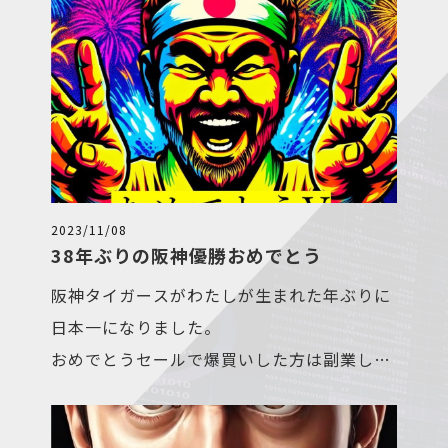
りです。
いのある仕事をお探しの方はぜひご連絡く
ださい。
換金したところでようやく等価交換でないこ
お待ちしております。
とに気づきました。
費やした時間を考えると弊社での副業はすご
く効率が良いと実感しました。
東近江市や隣接した地域にお住まいの求人を
2023/11/08
38年ぶりの阪神優勝おめでとう
探してるあなた！
正社員だけではなく、業務委託での副業も随
阪神タイガースがわたしが生まれた年ぶりに
時募集しております。
日本一になりました。
お仕事終わりの夕方18時から20時までの稼
おめでとうセールで爆買いした方は副業しま
働でパチンコの一万発より稼げちゃいます。
せんか？
もちろん、日によっては坊主の時もありま
弊社では、随時求人募集をしております。