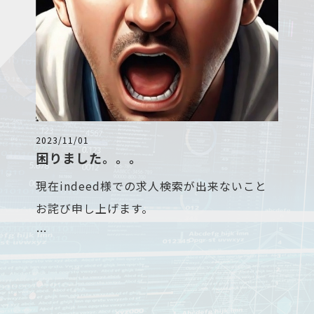
す。
もちろん、正社員募集もかけてますが、副業
募集は営業職ですが、お客様に物を売りつけ
に今流行りのフリーランス（業務委託）で活
るのではなくお客様が毎月支払っている通信
躍しませんか？
費やローンの費用を節約する営業です。
お客様から喜ばれながら稼げるので自己実現
業務内容は、営業職です。
が可能です。
物売りではなく、現在使用しているスマホや
家のWi-Fi回線の契約を見直して毎月の固定
2023/11/01
困りました。。。
職場体験も可能なので、お気軽にお問い合わ
費を削減するお手伝いをする営業です。
せください。
営業と聞くと嫌な顔される方が一定数おられ
現在indeed様での求人検索が出来ないこと
ますが、弊社の営業はお客様に非常に喜んで
お詫び申し上げます。
いただけます。
事務所は、滋賀県の東近江市ですが活動拠点
弊社の求人募集の要であるindeed様の求人
は東近江市・彦根市・近江八幡市。
がストップしました。
さらには、京都府の宇治市全域でも活動して
問い合わせてみると、システムの誤作動との