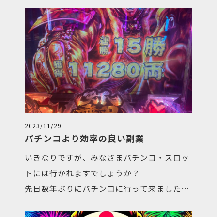
か？
「営業職は不安…」
「業務委託なんてやったことがない」
「やりがいのある求人が見つからない」
そんな不安がある方も是非お気軽にご連絡
ください。
“株式会社Prime Advisor（プライムアド
2023/11/29
パチンコより効率の良い副業
バイザー）”ではあなたをサポートし成長
いきなりですが、みなさまパチンコ・スロッ
させることを約束します。
トには行かれますでしょうか？
先日数年ぶりにパチンコに行って来ました。
東近江市・近江八幡市で営業職や、やりが
なんと！1,000円で一万発でました。びっく