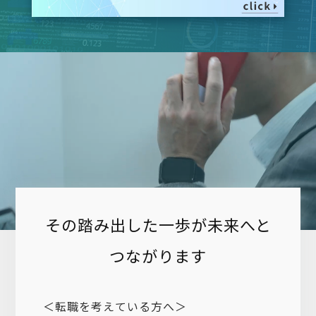
現在はお客様に喜んでもらえる、役に立てること
ます。
でやりがいを感じられる方、業務委託で営業のノ
そのためにも日々、知識を身に着け成長が必要
ウハウを活かしたい方に向けて求人しておりま
になりますが、弊社では万全の研修体制と困っ
す。
たときのフォロー環境を整えています。
東近江市・近江八幡市で正社員・業務委託の求人
キャリアアップを考えている方、正社員で経験
をお探しの方はお問い合わせください。
を積み独立を考えている方、お気軽にご応募く
ださい。
東近江市・近江八幡市など、地域に根付いた会
その踏み出した一歩が未来へと
社でありたいと考えていますので皆様のご来訪
つながります
お待ちしております。
＜転職を考えている方へ＞