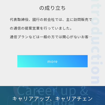
の成り立ち
代表取締役、國行の前会社では、主に訪問販売で
の通信の提案営業を行っていました。
通信プランなどは一般の方では関心がないお客様
が多く、提案の際には不審がられることが多々あ
りました。
more
その中でお客様に寄り添い、ご家庭にとって最適
なプランをご提案することで多くのお客様に信頼
していただくことにつながったのです。
信頼いただいたお客様からは、知人のご紹介など
キャリアアップ、キャリアチェン
から、さらにより多くのお客様のお役に立てる点