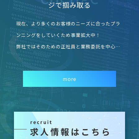
がやりがいになりました。
ジで掴み取る
しかし、前会社のプランでは取り扱う企業が少な
現在、より多くのお客様のニーズに合ったプラ
く、お客様によっては最適なご提案ができないこ
ンニングをしていくため事業拡大中！
ともあり歯痒さを感じていました。
弊社ではそのための正社員と業務委託を中心に
そこですべての家庭に合うようなトータルサポー
営業職の求人中です。
トを目指すため、数々の御縁をいただきながら、
“株式会社Prime Advisor（プライムアドバイザ
2022年に滋賀県東近江市五個荘にて起業しまし
more
ー）”では充実した研修を行い、お客様に最適
た。
な提案ができる人材を育て上げます！
今後はお会いしたすべてのお客様に対して、最適
通信業界は日々変化が大きいので、業界に詳し
な通信プランやご家庭に沿ったランニングコスト
い取次会社が必要になってきます。
の見直しの提案を行ってまいります。
その中でも弊社はお客様に「ここに任せてよか
った」といわれる集団でありたいと思っており