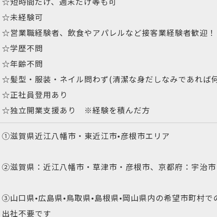
☆短時間だけ、週末だけ等も可
☆未経験可
☆営業職経験者、飲食やアパレルなど接客業経験者歓迎！
☆学歴不問
☆年齢不問
☆髪型・服装・ネイル問わず(清潔な身だしなみであれば何
☆正社員登用あり
☆独立開業支援あり ※経験を積んだ方
①滋賀県近江八幡市・東近江市•彦根市エリア
②滋賀県：近江八幡市・草津市・彦根市、京都府：宇治市
③山口県•広島県•鳥取県•島根県•岡山県内の希望市町村で
出社不要です