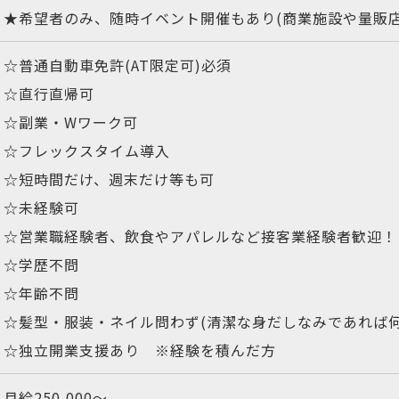
★希望者のみ、随時イベント開催もあり(商業施設や量販店
☆普通自動車免許(AT限定可)必須
☆直行直帰可
☆副業・Wワーク可
☆フレックスタイム導入
☆短時間だけ、週末だけ等も可
☆未経験可
☆営業職経験者、飲食やアパレルなど接客業経験者歓迎！
☆学歴不問
☆年齢不問
☆髪型・服装・ネイル問わず(清潔な身だしなみであれば何
☆独立開業支援あり ※経験を積んだ方
月給250,000〜